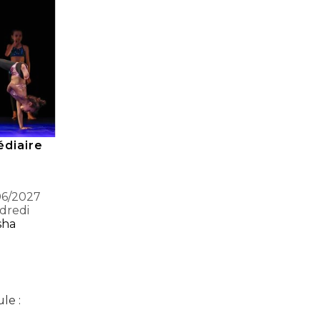
édiaire
06/2027
ndredi
sha
le :