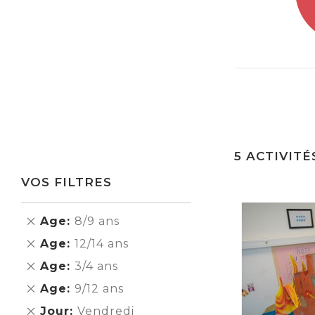
5
ACTIVITÉ
VOS FILTRES
Supprimer
Age
8/9 ans
cet
Supprimer
Age
12/14 ans
Élément
cet
Supprimer
Age
3/4 ans
Élément
cet
Supprimer
Age
9/12 ans
Élément
cet
Supprimer
Jour
Vendredi