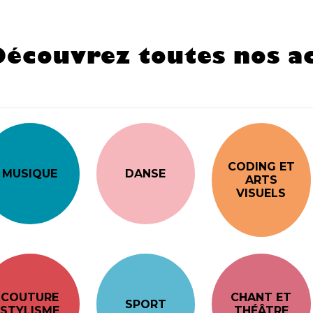
Découvrez toutes nos ac
CODING ET
MUSIQUE
DANSE
ARTS
VISUELS
COUTURE
CHANT ET
SPORT
STYLISME
THÉÂTRE