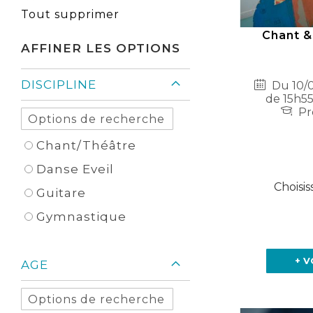
Élément
cet
Tout supprimer
Élément
Chant &
AFFINER LES OPTIONS
DISCIPLINE
Du 10/0
de 15h55
Pr
Chant/Théâtre
Danse Eveil
Choisis
Guitare
Gymnastique
+ V
AGE