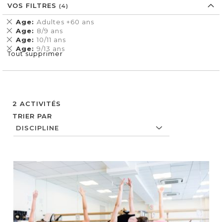
VOS FILTRES
Supprimer
Age
Adultes +60 ans
cet
Supprimer
Age
8/9 ans
Élément
cet
Supprimer
Age
10/11 ans
Élément
cet
Supprimer
Age
9/13 ans
Tout supprimer
Élément
cet
Élément
2
ACTIVITÉS
TRIER PAR