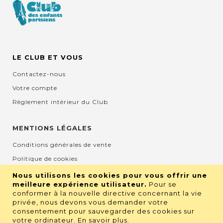
LE CLUB ET VOUS
Contactez-nous
Votre compte
Règlement intérieur du Club
MENTIONS LÉGALES
Conditions générales de vente
Politique de cookies
Mentions légales et CGU
Nous utilisons les cookies pour vous offrir une
meilleure expérience utilisateur.
Pour se
Protection de la vie privée
conformer à la nouvelle directive concernant la vie
privée, nous devons vous demander votre
consentement pour sauvegarder des cookies sur
RETROUVEZ NOUS SUR LES RÉSEAUX
votre ordinateur.
En savoir plus
.