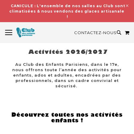
CANICULE : L'ensemble de nos salles au Club sont
climatisées & nous vendons des glaces artisanales
!
BASCULER LA NAVIGATION
M
RECH
CONTACTEZ-NOUS
Activités 2026/2027
Au Club des Enfants Parisiens, dans le 17e,
nous offrons toute l’année des activités pour
enfants, ados et adultes, encadrées par des
professionnels, dans un cadre convivial et
sécurisé.
Découvrez toutes nos activités
enfants !