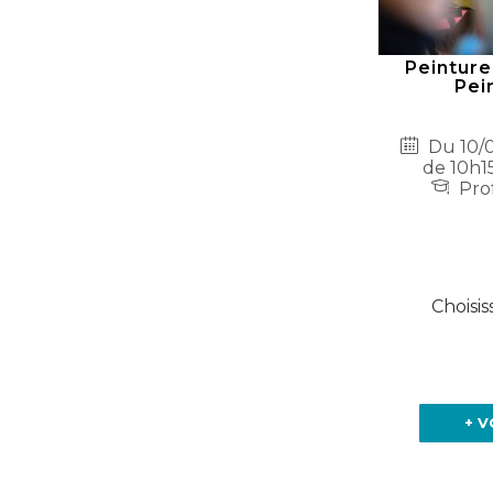
Peinture
Pei
Du 10/0
de 10h15
Prof
Choisis
+ V