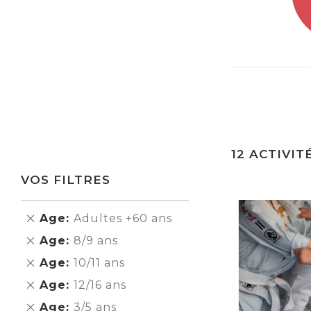
12
ACTIVIT
VOS FILTRES
Supprimer
Age
Adultes +60 ans
cet
Supprimer
Age
8/9 ans
Élément
cet
Supprimer
Age
10/11 ans
Élément
cet
Supprimer
Age
12/16 ans
Élément
cet
Supprimer
Age
3/5 ans