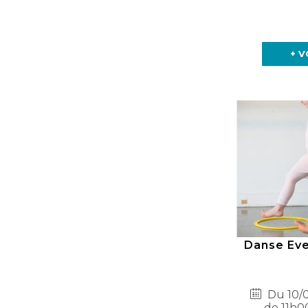
+ V
Danse Evei
Du 10/0
de 11h0