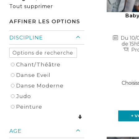
Élément
cet
Tout supprimer
Élément
Baby
AFFINER LES OPTIONS
DISCIPLINE
Du 10/0
de 15h
Pro
Chant/Théâtre
Danse Eveil
Choisis
Danse Moderne
Judo
Peinture
+ V
AGE