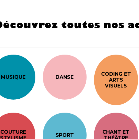
Découvrez toutes nos ac
CODING ET
MUSIQUE
DANSE
ARTS
VISUELS
COUTURE
CHANT ET
SPORT
STYLISME
THÉÂTRE