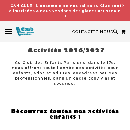
CANICULE : L'ensemble de nos salles au Club sont
climatisées & nous vendons des glaces artisanales
!
BASCULER LA NAVIGATION
M
RECH
CONTACTEZ-NOUS
Activités 2026/2027
Au Club des Enfants Parisiens, dans le 17e,
nous offrons toute l’année des activités pour
enfants, ados et adultes, encadrées par des
professionnels, dans un cadre convivial et
sécurisé.
Découvrez toutes nos activités
enfants !