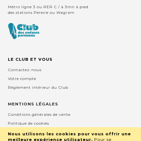
Métro ligne 3 ou RER C / à 3mn à pied
des stations Pereire ou Wagram
LE CLUB ET VOUS
Contactez-nous
Votre compte
Règlement intérieur du Club
MENTIONS LÉGALES
Conditions générales de vente
Politique de cookies
Mentions légales et CGU
Nous utilisons les cookies pour vous offrir une
meilleure expérience utilisateur.
Pour se
Protection de la vie privée