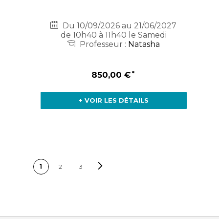
Du 10/09/2026 au 21/06/2027
de 10h40 à 11h40 le Samedi
Professeur :
Natasha
850,00 €
+ VOIR LES DÉTAILS
PAGE
Page
Suivant
Vous lisez actuellement la
Page
Page
1
2
3
page