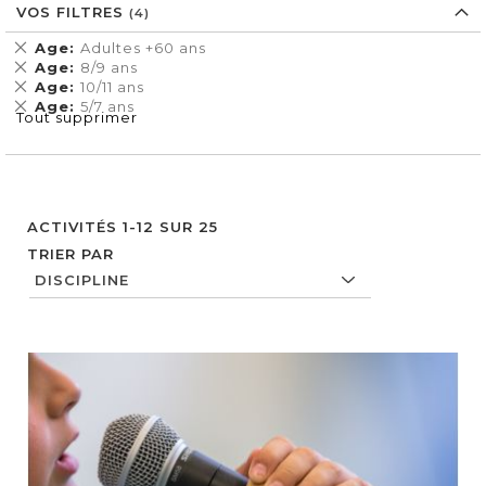
VOS FILTRES
Supprimer
Age
Adultes +60 ans
cet
Supprimer
Age
8/9 ans
Élément
cet
Supprimer
Age
10/11 ans
Élément
cet
Supprimer
Age
5/7 ans
Tout supprimer
Élément
cet
Élément
ACTIVITÉS
1
-
12
SUR
25
TRIER PAR