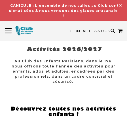
CANICULE : L'ensemble de nos salles au Club sont
climatisées & nous vendons des glaces artisanales
!
BASCULER LA NAVIGATION
M
RECH
CONTACTEZ-NOUS
Activités 2026/2027
Au Club des Enfants Parisiens, dans le 17e,
nous offrons toute l’année des activités pour
enfants, ados et adultes, encadrées par des
professionnels, dans un cadre convivial et
sécurisé.
Découvrez toutes nos activités
enfants !