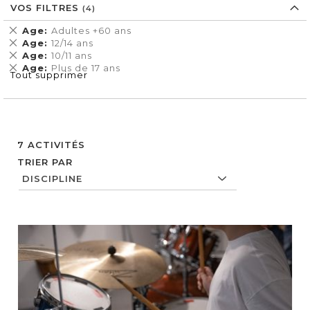
VOS FILTRES
Supprimer
Age
Adultes +60 ans
cet
Supprimer
Age
12/14 ans
Élément
cet
Supprimer
Age
10/11 ans
Élément
cet
Supprimer
Age
Plus de 17 ans
Tout supprimer
Élément
cet
Élément
7
ACTIVITÉS
TRIER PAR