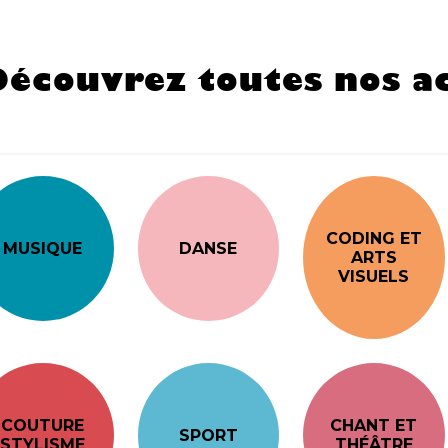
Découvrez toutes nos ac
CODING ET
MUSIQUE
DANSE
ARTS
VISUELS
COUTURE
CHANT ET
SPORT
STYLISME
THÉÂTRE