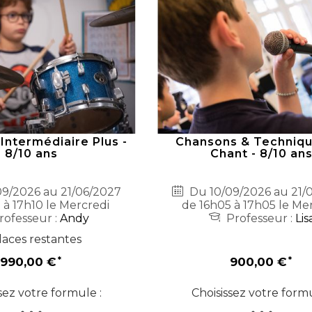
 Intermédiaire Plus -
Chansons & Techniqu
8/10 ans
Chant - 8/10 an
9/2026 au 21/06/2027
Du 10/09/2026 au 21/
 à 17h10 le Mercredi
de 16h05 à 17h05 le Me
rofesseur :
Andy
Professeur :
Lis
laces restantes
990,00 €
900,00 €
sez votre formule :
Choisissez votre formu