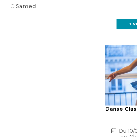
Samedi
+ V
Danse Clas
Du 10/0
de 17h