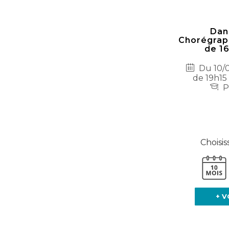
Dan
Chorégraph
de 16
Du 10/0
de 19h15
P
Choisis
+ V