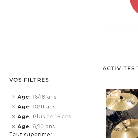
ACTIVITÉS
VOS FILTRES
Supprimer
Age
16/18 ans
cet
Supprimer
Age
10/11 ans
Élément
cet
Supprimer
Age
Plus de 16 ans
Élément
cet
Supprimer
Age
8/10 ans
Élément
cet
Tout supprimer