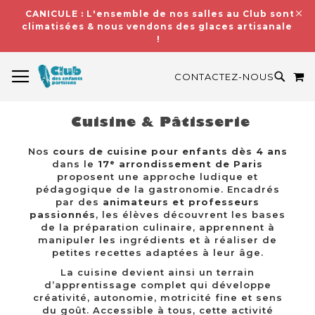
CANICULE : L'ensemble de nos salles au Club sont
climatisées & nous vendons des glaces artisanales
!
BASCULER LA NAVIGATION
M
RECH
CONTACTEZ-NOUS
Cuisine & Pâtisserie
Nos
cours de cuisine pour enfants dès 4 ans
dans le
17ᵉ arrondissement de Paris
proposent une approche ludique et
pédagogique de la gastronomie. Encadrés
par des
animateurs et professeurs
passionnés
, les élèves découvrent les bases
de la préparation culinaire, apprennent à
manipuler les ingrédients et à réaliser de
petites recettes adaptées à leur âge.
La cuisine devient ainsi un terrain
d’apprentissage complet qui développe
créativité, autonomie, motricité fine et sens
du goût. Accessible à tous, cette activité