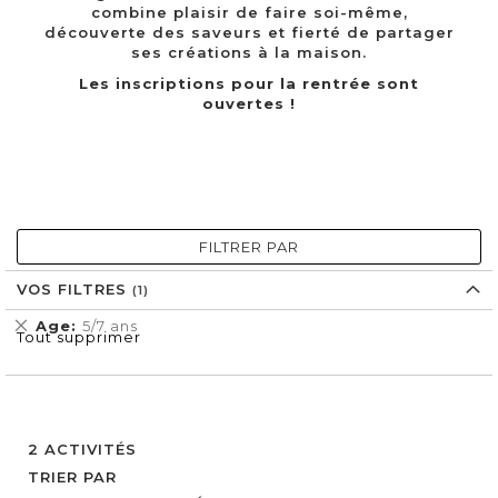
combine plaisir de faire soi-même,
découverte des saveurs et fierté de partager
ses créations à la maison.
Les inscriptions pour la rentrée sont
ouvertes !
FILTRER PAR
VOS FILTRES
Supprimer
Age
5/7 ans
Tout supprimer
cet
Élément
2
ACTIVITÉS
TRIER PAR