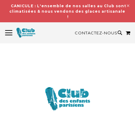
CANICULE : L'ensemble de nos salles au Club sont
climatisées & nous vendons des glaces artisanales
!
BASCULER LA NAVIGATION
M
RECH
CONTACTEZ-NOUS
Skip
to
the
end
of
the
images
gallery