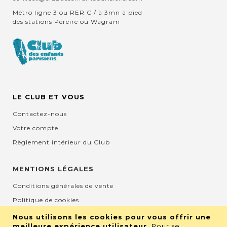
Métro ligne 3 ou RER C / à 3mn à pied
des stations Pereire ou Wagram
LE CLUB ET VOUS
Contactez-nous
Votre compte
Règlement intérieur du Club
MENTIONS LÉGALES
Conditions générales de vente
Politique de cookies
Mentions légales et CGU
Nous utilisons les cookies pour vous offrir une
meilleure expérience utilisateur.
Pour se