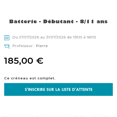
Skip
to
the
Batterie - Débutant - 8/11 ans
beginning
of
the
images
Du 27/07/2026 au 31/07/2026 de 15h15 à 16h15
gallery
Professeur :
Pierre
185,00 €
Ce créneau est complet.
S'INSCRIRE SUR LA LISTE D'ATTENTE