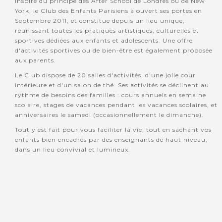
Inspiré du principe des After School de Londres ou de New
York, le Club des Enfants Parisiens a ouvert ses portes en
Septembre 2011, et constitue depuis un lieu unique,
réunissant toutes les pratiques artistiques, culturelles et
sportives dédiées aux enfants et adolescents. Une offre
d'activités sportives ou de bien-être est également proposée
aux parents.
Le Club dispose de 20 salles d'activités, d'une jolie cour
intérieure et d'un salon de thé. Ses activités se déclinent au
rythme de besoins des familles : cours annuels en semaine
scolaire, stages de vacances pendant les vacances scolaires, et
anniversaires le samedi (occasionnellement le dimanche).
Tout y est fait pour vous faciliter la vie, tout en sachant vos
enfants bien encadrés par des enseignants de haut niveau,
dans un lieu convivial et lumineux.