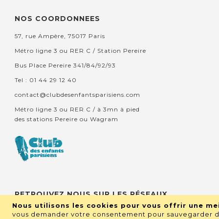
NOS COORDONNEES
57, rue Ampère, 75017 Paris
Métro ligne 3 ou RER C / Station Pereire
Bus Place Pereire 341/84/92/93
Tel : 01 44 29 12 40
contact@clubdesenfantsparisiens.com
Métro ligne 3 ou RER C / à 3mn à pied
des stations Pereire ou Wagram
RETROUVEZ NOUS SUR LES RÉSEAUX
Nous utilisons les cookies pour vous offrir une mei
vous demander votre consentement pour sauvegarder de