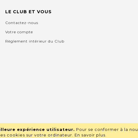
LE CLUB ET VOUS
Contactez-nous
Votre compte
Règlement intérieur du Club
lleure expérience utilisateur.
Pour se conformer à la nou
s cookies sur votre ordinateur.
En savoir plus
.