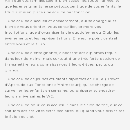
Afin que vos familles soient bien accuellies toute l'année, et
que les enseignants ne se préoccupent que de vos enfants, le
Club a mis en place une équipe par fonction :
- Une équipe d'accueil et encadrement, qui se charge aussi
bien de vous orienter, vous conseiller, prendre vos
inscriptions, que d'organiser la vie quotidienne du Club, les
évènements et les représentations. Elle est le point central
entre vous et le Club.
- Une équipe d'enseignants, disposant des diplômes requis
dans leur domaine, mais surtout d'une très forte passion de
transmettre leurs connaissances à leurs élèves, petits ou
grands.
- Une équipe de jeunes étudiants diplômés de BAFA (Brevet
d'Aptitude aux Fonctions d'Animateur); qui se charge de
surveiller les enfants en semaine, ou préparer et encadrer
leurs anniversaires le WE.
- Une équipe pour vous accueillir dans le Salon de thé, que ce
soit lors des activités extra-scolaires, ou quand vous privatisez
le Salon de thé.