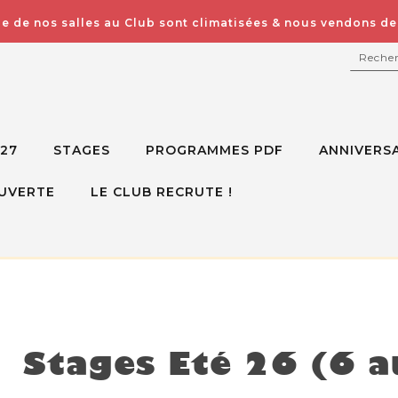
e de nos salles au Club sont climatisées & nous vendons des
RECH
027
STAGES
PROGRAMMES PDF
ANNIVERSA
UVERTE
LE CLUB RECRUTE !
isponible mais voici d'autres options à la place
Stages Eté 26 (6 a