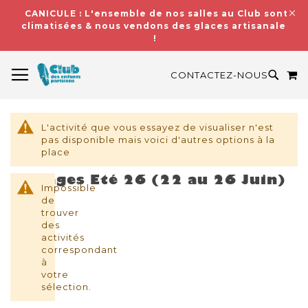
CANICULE : L'ensemble de nos salles au Club sont
climatisées & nous vendons des glaces artisanales
!
BASCULER LA NAVIGATION
M
RECH
CONTACTEZ-NOUS
L'activité que vous essayez de visualiser n'est
pas disponible mais voici d'autres options à la
place
Stages Eté 26 (22 au 26 Juin)
Impossible
de
trouver
des
activités
correspondant
à
votre
sélection.