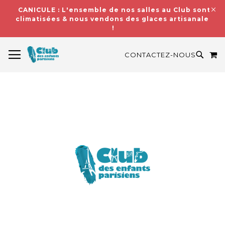
CANICULE : L'ensemble de nos salles au Club sont
climatisées & nous vendons des glaces artisanales
!
BASCULER LA NAVIGATION
M
RECH
CONTACTEZ-NOUS
Skip
to
the
end
of
the
images
gallery