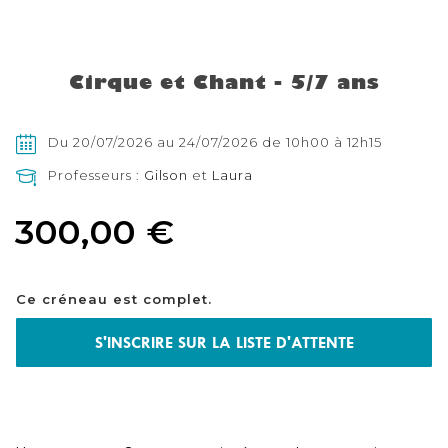
Skip
to
the
Cirque et Chant - 5/7 ans
beginning
of
the
images
Du 20/07/2026 au 24/07/2026 de 10h00 à 12h15
gallery
Professeurs :
Gilson
et
Laura
300,00 €
Ce créneau est complet.
S'INSCRIRE SUR LA LISTE D'ATTENTE