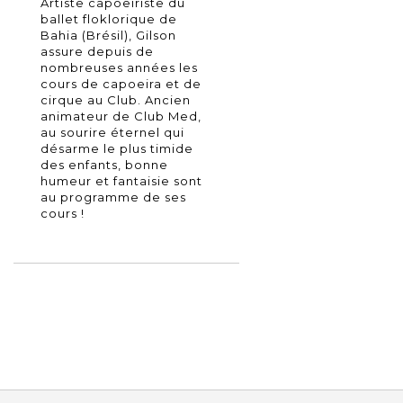
Artiste capoeiriste du
ballet floklorique de
Bahia (Brésil), Gilson
assure depuis de
nombreuses années les
cours de capoeira et de
cirque au Club. Ancien
animateur de Club Med,
au sourire éternel qui
désarme le plus timide
des enfants, bonne
humeur et fantaisie sont
au programme de ses
cours !