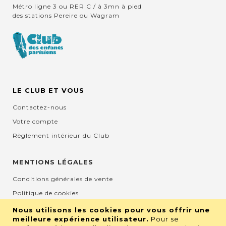
Métro ligne 3 ou RER C / à 3mn à pied
des stations Pereire ou Wagram
LE CLUB ET VOUS
Contactez-nous
Votre compte
Règlement intérieur du Club
MENTIONS LÉGALES
Conditions générales de vente
Politique de cookies
Mentions légales et CGU
Nous utilisons les cookies pour vous offrir une
meilleure expérience utilisateur.
Pour se
Protection de la vie privée