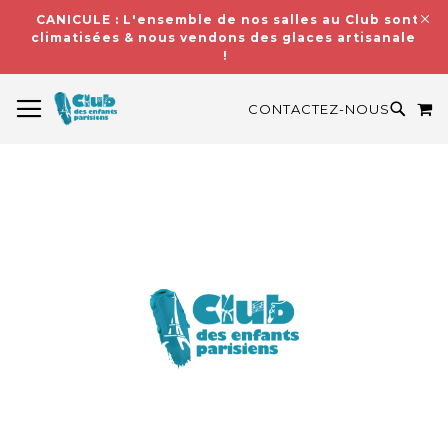
CANICULE : L'ensemble de nos salles au Club sont
climatisées & nous vendons des glaces artisanales
!
BASCULER LA NAVIGATION
M
RECH
CONTACTEZ-NOUS
Skip
to
the
end
of
the
images
gallery