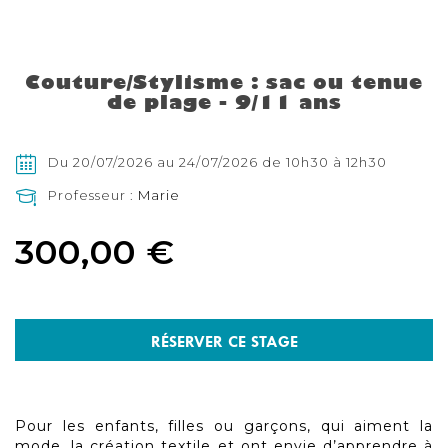
Skip
to
the
Couture/Stylisme : sac ou tenue
beginning
de plage - 9/11 ans
of
the
images
gallery
Du 20/07/2026 au 24/07/2026 de 10h30 à 12h30
Professeur :
Marie
300,00 €
RÉSERVER CE STAGE
Pour les enfants, filles ou garçons, qui aiment la
mode, la création textile et ont envie d’apprendre à