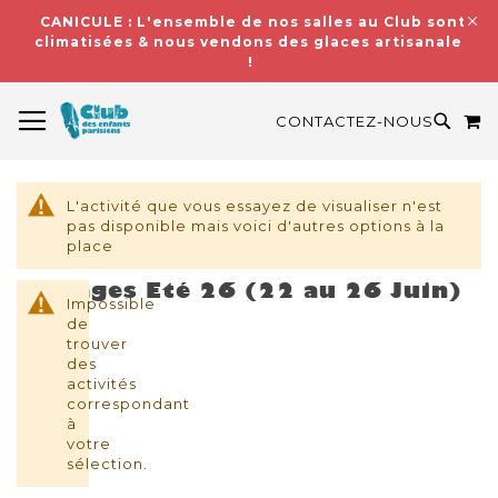
CANICULE : L'ensemble de nos salles au Club sont
climatisées & nous vendons des glaces artisanales
!
BASCULER LA NAVIGATION
M
RECH
CONTACTEZ-NOUS
L'activité que vous essayez de visualiser n'est
pas disponible mais voici d'autres options à la
place
Stages Eté 26 (22 au 26 Juin)
Impossible
de
trouver
des
activités
correspondant
à
votre
sélection.