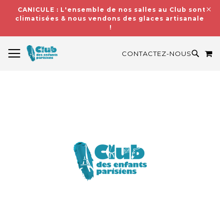
CANICULE : L'ensemble de nos salles au Club sont
climatisées & nous vendons des glaces artisanales
!
BASCULER LA NAVIGATION
M
RECH
CONTACTEZ-NOUS
Skip
to
the
end
of
the
images
gallery