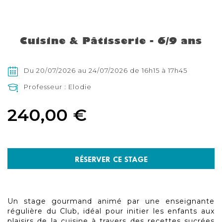
Skip
to
the
Cuisine & Pâtisserie - 6/9 ans
beginning
of
the
images
Du 20/07/2026 au 24/07/2026 de 16h15 à 17h45
gallery
Professeur : Elodie
240,00 €
RÉSERVER CE STAGE
Un stage gourmand animé par une enseignante
régulière du Club, idéal pour initier les enfants aux
plaisirs de la cuisine à travers des recettes sucrées