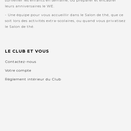
surveiller les enfants en semaine, ou préparer et encadrer
leurs anniversaires le WE.
- Une équipe pour vous accueillir dans le Salon de thé, que ce
soit lors des activités extra-scolaires, ou quand vous privatisez
le Salon de thé.
LE CLUB ET VOUS
Contactez-nous
Votre compte
Règlement intérieur du Club