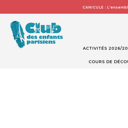
CANICULE : L'ensembl
ACTIVITÉS 2026/2
COURS DE DÉCO
Skip
to
the
end
of
the
images
gallery