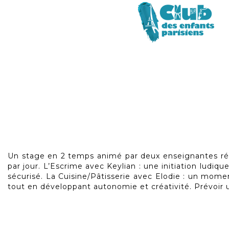
Skip
to
Un stage en 2 temps animé par deux enseignantes régul
the
par jour. L’Escrime avec Keylian : une initiation ludiq
beginning
sécurisé. La Cuisine/Pâtisserie avec Elodie : un momen
of
tout en développant autonomie et créativité. Prévoir
the
images
gallery