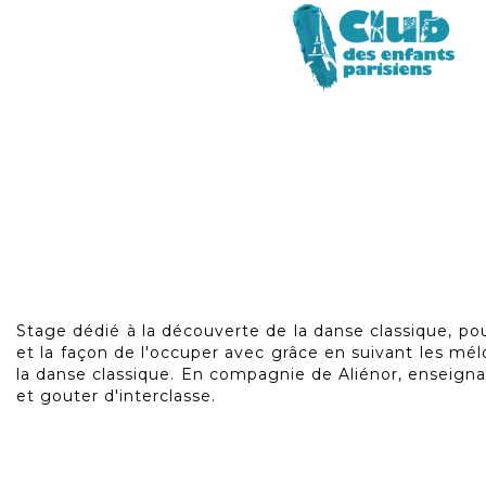
Skip
to
Stage dédié à la découverte de la danse classique, pour 
the
et la façon de l'occuper avec grâce en suivant les mélo
beginning
la danse classique. En compagnie de Aliénor, enseigna
of
et gouter d'interclasse.
the
images
gallery