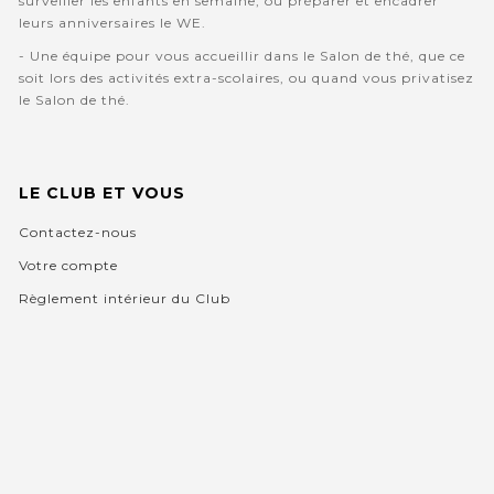
surveiller les enfants en semaine, ou préparer et encadrer
leurs anniversaires le WE.
- Une équipe pour vous accueillir dans le Salon de thé, que ce
soit lors des activités extra-scolaires, ou quand vous privatisez
le Salon de thé.
LE CLUB ET VOUS
Contactez-nous
Votre compte
Règlement intérieur du Club