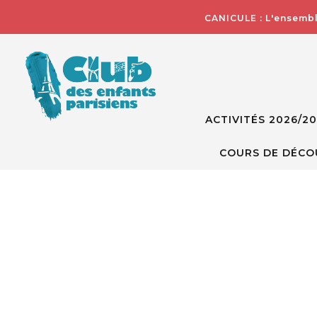
CANICULE : L'ensembl
ACTIVITÉS 2026/2
COURS DE DÉCO
Skip
to
the
end
of
the
images
gallery