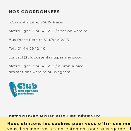
NOS COORDONNEES
57, rue Ampère, 75017 Paris
Métro ligne 3 ou RER C / Station Pereire
Bus Place Pereire 341/84/92/93
Tel : 01 44 29 12 40
contact@clubdesenfantsparisiens.com
Métro ligne 3 ou RER C / à 3mn à pied
des stations Pereire ou Wagram
RETROUVEZ NOUS SUR LES RÉSEAUX
Nous utilisons les cookies pour vous offrir une mei
vous demander votre consentement pour sauvegarder de