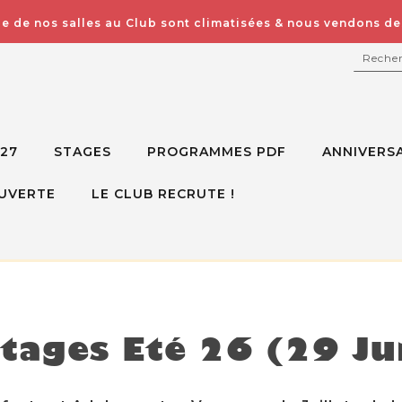
e de nos salles au Club sont climatisées & nous vendons des
RECH
027
STAGES
PROGRAMMES PDF
ANNIVERSA
UVERTE
LE CLUB RECRUTE !
isponible mais voici d'autres options à la place
tages Eté 26 (29 Jui