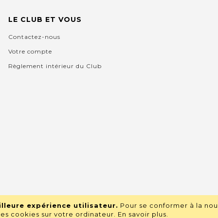
LE CLUB ET VOUS
Contactez-nous
Votre compte
Règlement intérieur du Club
lleure expérience utilisateur.
Pour se conformer à la nou
s cookies sur votre ordinateur.
En savoir plus
.