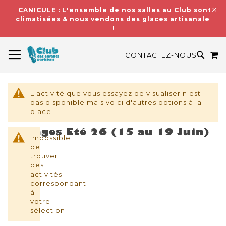
CANICULE : L'ensemble de nos salles au Club sont
climatisées & nous vendons des glaces artisanales
!
BASCULER LA NAVIGATION
M
RECH
CONTACTEZ-NOUS
L'activité que vous essayez de visualiser n'est
pas disponible mais voici d'autres options à la
place
Stages Eté 26 (15 au 19 Juin)
Impossible
de
trouver
des
activités
correspondant
à
votre
sélection.