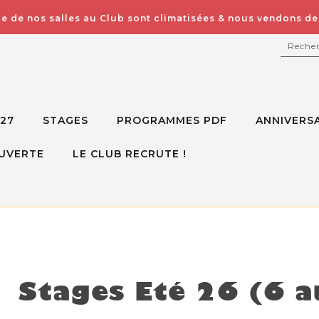
e de nos salles au Club sont climatisées & nous vendons des
RECH
027
STAGES
PROGRAMMES PDF
ANNIVERSA
UVERTE
LE CLUB RECRUTE !
isponible mais voici d'autres options à la place
Stages Eté 26 (6 a