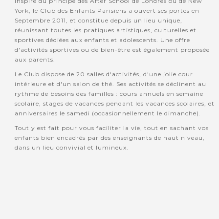
Inspiré du principe des After School de Londres ou de New
York, le Club des Enfants Parisiens a ouvert ses portes en
Septembre 2011, et constitue depuis un lieu unique,
réunissant toutes les pratiques artistiques, culturelles et
sportives dédiées aux enfants et adolescents. Une offre
d'activités sportives ou de bien-être est également proposée
aux parents.
Le Club dispose de 20 salles d'activités, d'une jolie cour
intérieure et d'un salon de thé. Ses activités se déclinent au
rythme de besoins des familles : cours annuels en semaine
scolaire, stages de vacances pendant les vacances scolaires, et
anniversaires le samedi (occasionnellement le dimanche).
Tout y est fait pour vous faciliter la vie, tout en sachant vos
enfants bien encadrés par des enseignants de haut niveau,
dans un lieu convivial et lumineux.