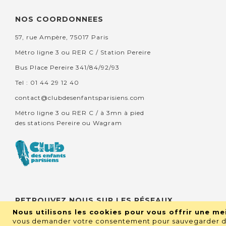
NOS COORDONNEES
57, rue Ampère, 75017 Paris
Métro ligne 3 ou RER C / Station Pereire
Bus Place Pereire 341/84/92/93
Tel : 01 44 29 12 40
contact@clubdesenfantsparisiens.com
Métro ligne 3 ou RER C / à 3mn à pied
des stations Pereire ou Wagram
RETROUVEZ NOUS SUR LES RÉSEAUX
Nous utilisons les cookies pour vous offrir une mei
vous demander votre consentement pour sauvegarder de