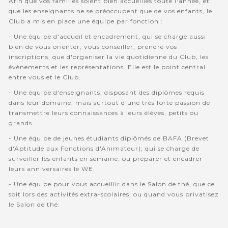
Afin que vos familles soient bien accuellies toute l'année, et
que les enseignants ne se préoccupent que de vos enfants, le
Club a mis en place une équipe par fonction :
- Une équipe d'accueil et encadrement, qui se charge aussi
bien de vous orienter, vous conseiller, prendre vos
inscriptions, que d'organiser la vie quotidienne du Club, les
évènements et les représentations. Elle est le point central
entre vous et le Club.
- Une équipe d'enseignants, disposant des diplômes requis
dans leur domaine, mais surtout d'une très forte passion de
transmettre leurs connaissances à leurs élèves, petits ou
grands.
- Une équipe de jeunes étudiants diplômés de BAFA (Brevet
d'Aptitude aux Fonctions d'Animateur); qui se charge de
surveiller les enfants en semaine, ou préparer et encadrer
leurs anniversaires le WE.
- Une équipe pour vous accueillir dans le Salon de thé, que ce
soit lors des activités extra-scolaires, ou quand vous privatisez
le Salon de thé.