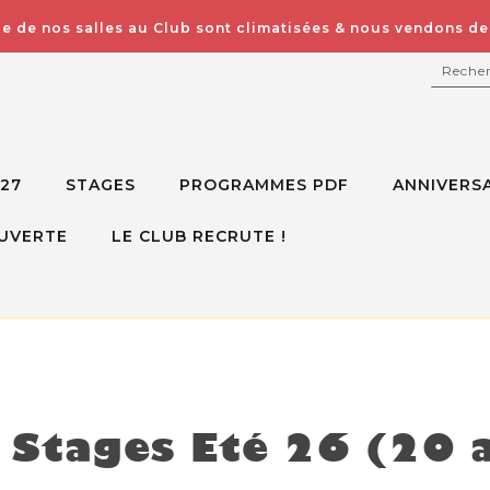
e de nos salles au Club sont climatisées & nous vendons des
RECH
027
STAGES
PROGRAMMES PDF
ANNIVERSA
UVERTE
LE CLUB RECRUTE !
isponible mais voici d'autres options à la place
Stages Eté 26 (20 a