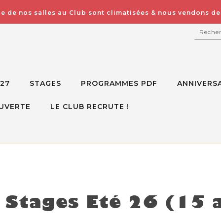
e de nos salles au Club sont climatisées & nous vendons des
RECH
027
STAGES
PROGRAMMES PDF
ANNIVERSA
UVERTE
LE CLUB RECRUTE !
isponible mais voici d'autres options à la place
Stages Eté 26 (15 a