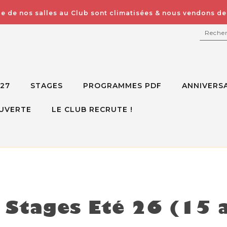
e de nos salles au Club sont climatisées & nous vendons des
RECH
027
STAGES
PROGRAMMES PDF
ANNIVERSA
UVERTE
LE CLUB RECRUTE !
isponible mais voici d'autres options à la place
Stages Eté 26 (15 a