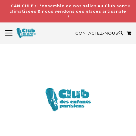
CANICULE : L'ensemble de nos salles au Club sont
climatisées & nous vendons des glaces artisanales
!
BASCULER LA NAVIGATION
M
RECH
CONTACTEZ-NOUS
Skip
to
the
end
of
the
images
gallery