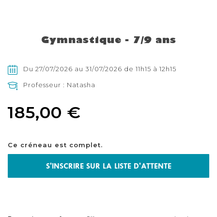
Skip
to
the
Gymnastique - 7/9 ans
beginning
of
the
images
Du 27/07/2026 au 31/07/2026 de 11h15 à 12h15
gallery
Professeur : Natasha
185,00 €
Ce créneau est complet.
S'INSCRIRE SUR LA LISTE D'ATTENTE