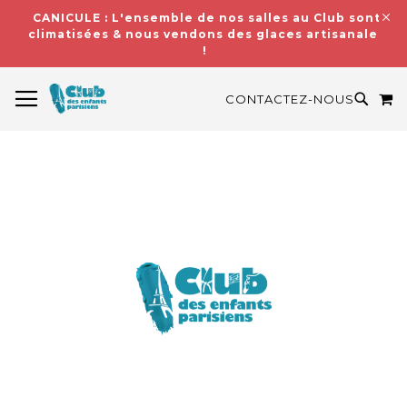
CANICULE : L'ensemble de nos salles au Club sont
climatisées & nous vendons des glaces artisanales
!
BASCULER LA NAVIGATION
M
RECH
CONTACTEZ-NOUS
Skip
to
the
end
of
the
images
gallery