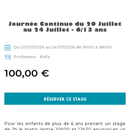
Skip
to
the
Journée Continue du 20 Juillet
beginning
au 24 Juillet - 6/13 ans
of
the
images
gallery
Du 20/07/2026 au 24/07/2026 de 9h00 à 18h00
Professeur : Bafa
100,00 €
RÉSERVER CE STAGE
Pour les enfants de plus de 6 ans prenant un stage
de 2h le matin (entre 10h00 et 12h30 environ) et un