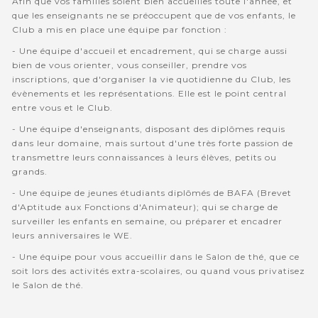
Afin que vos familles soient bien accuellies toute l'année, et
que les enseignants ne se préoccupent que de vos enfants, le
Club a mis en place une équipe par fonction :
- Une équipe d'accueil et encadrement, qui se charge aussi
bien de vous orienter, vous conseiller, prendre vos
inscriptions, que d'organiser la vie quotidienne du Club, les
évènements et les représentations. Elle est le point central
entre vous et le Club.
- Une équipe d'enseignants, disposant des diplômes requis
dans leur domaine, mais surtout d'une très forte passion de
transmettre leurs connaissances à leurs élèves, petits ou
grands.
- Une équipe de jeunes étudiants diplômés de BAFA (Brevet
d'Aptitude aux Fonctions d'Animateur); qui se charge de
surveiller les enfants en semaine, ou préparer et encadrer
leurs anniversaires le WE.
- Une équipe pour vous accueillir dans le Salon de thé, que ce
soit lors des activités extra-scolaires, ou quand vous privatisez
le Salon de thé.