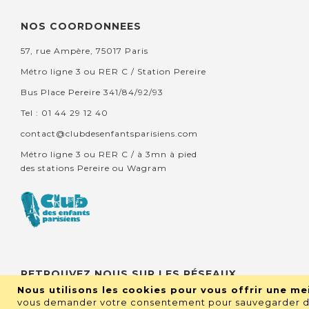
NOS COORDONNEES
57, rue Ampère, 75017 Paris
Métro ligne 3 ou RER C / Station Pereire
Bus Place Pereire 341/84/92/93
Tel : 01 44 29 12 40
contact@clubdesenfantsparisiens.com
Métro ligne 3 ou RER C / à 3mn à pied
des stations Pereire ou Wagram
RETROUVEZ NOUS SUR LES RÉSEAUX
Nous utilisons les cookies pour vous offrir une mei
vous demander votre consentement pour sauvegarder de