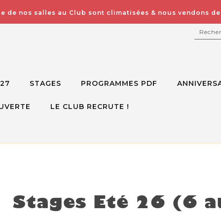
e de nos salles au Club sont climatisées & nous vendons des
RECH
027
STAGES
PROGRAMMES PDF
ANNIVERSA
UVERTE
LE CLUB RECRUTE !
isponible mais voici d'autres options à la place
Stages Eté 26 (6 a