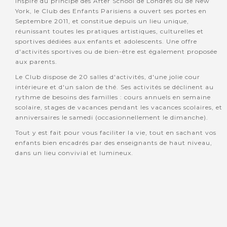
Inspiré du principe des After School de Londres ou de New
York, le Club des Enfants Parisiens a ouvert ses portes en
Septembre 2011, et constitue depuis un lieu unique,
réunissant toutes les pratiques artistiques, culturelles et
sportives dédiées aux enfants et adolescents. Une offre
d'activités sportives ou de bien-être est également proposée
aux parents.
Le Club dispose de 20 salles d'activités, d'une jolie cour
intérieure et d'un salon de thé. Ses activités se déclinent au
rythme de besoins des familles : cours annuels en semaine
scolaire, stages de vacances pendant les vacances scolaires, et
anniversaires le samedi (occasionnellement le dimanche).
Tout y est fait pour vous faciliter la vie, tout en sachant vos
enfants bien encadrés par des enseignants de haut niveau,
dans un lieu convivial et lumineux.