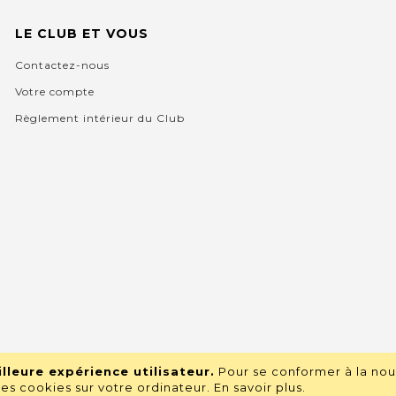
LE CLUB ET VOUS
Contactez-nous
Votre compte
Règlement intérieur du Club
lleure expérience utilisateur.
Pour se conformer à la nou
s cookies sur votre ordinateur.
En savoir plus
.