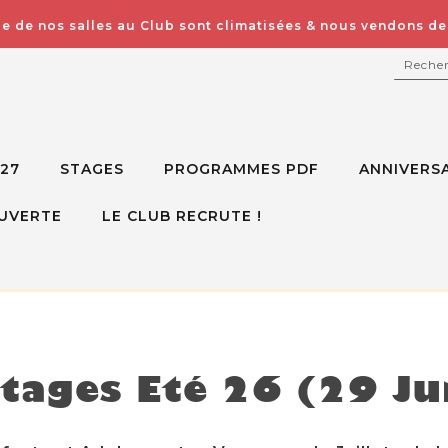
e de nos salles au Club sont climatisées & nous vendons des
RECH
027
STAGES
PROGRAMMES PDF
ANNIVERSA
UVERTE
LE CLUB RECRUTE !
isponible mais voici d'autres options à la place
tages Eté 26 (29 Jui