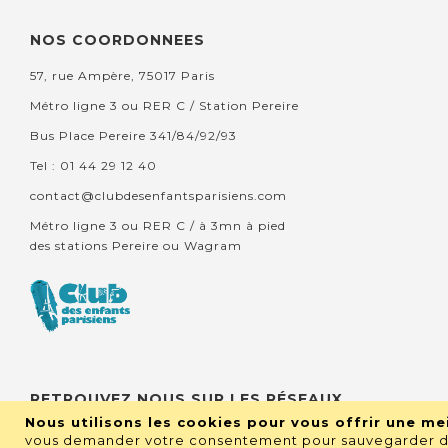
NOS COORDONNEES
57, rue Ampère, 75017 Paris
Métro ligne 3 ou RER C / Station Pereire
Bus Place Pereire 341/84/92/93
Tel : 01 44 29 12 40
contact@clubdesenfantsparisiens.com
Métro ligne 3 ou RER C / à 3mn à pied
des stations Pereire ou Wagram
RETROUVEZ NOUS SUR LES RÉSEAUX
Nous utilisons les cookies pour vous offrir une mei
vous demander votre consentement pour sauvegarder de