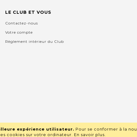
LE CLUB ET VOUS
Contactez-nous
Votre compte
Règlement intérieur du Club
lleure expérience utilisateur.
Pour se conformer à la nou
s cookies sur votre ordinateur.
En savoir plus
.