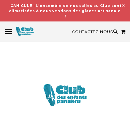
CANICULE : L'ensemble de nos salles au Club sont
climatisées & nous vendons des glaces artisanales
!
BASCULER LA NAVIGATION
M
RECH
CONTACTEZ-NOUS
Skip
to
the
end
of
the
images
gallery