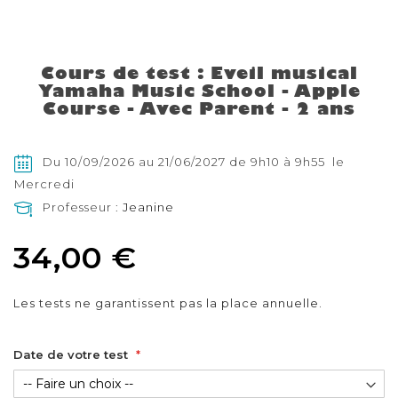
Skip
to
the
Cours de test : Eveil musical
beginning
Yamaha Music School - Apple
of
the
Course - Avec Parent - 2 ans
images
gallery
Du 10/09/2026 au 21/06/2027 de 9h10 à 9h55 le
Mercredi
Professeur :
Jeanine
34,00 €
Les tests ne garantissent pas la place annuelle.
Date de votre test