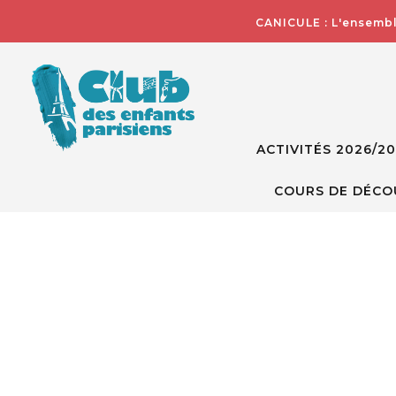
CANICULE : L'ensembl
ACTIVITÉS 2026/2
COURS DE DÉCO
Skip
to
the
end
of
the
images
gallery