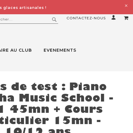
 glaces artisanales !
CONTACTEZ-NOUS
MO
ERCHER
RECHERCHER
IRE AU CLUB
EVENEMENTS
s de test : Piano
a Music School -
1 45mn + Cours
ticulier 15mn -
10/12 ans