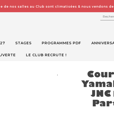
e de nos salles au Club sont climatisées & nous vendons des
RECH
027
STAGES
PROGRAMMES PDF
ANNIVERSA
UVERTE
LE CLUB RECRUTE !
Cour
,
Yamah
JNC
Par