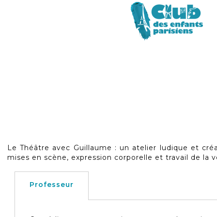
Skip
to
Le Théâtre avec Guillaume : un atelier ludique et créat
the
mises en scène, expression corporelle et travail de la
beginning
of
the
Professeur
images
gallery