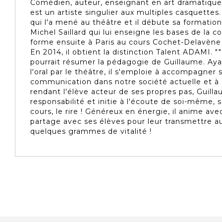
Comédien, auteur, enseignant en art dramatiqu
est un artiste singulier aux multiples casquettes. 
qui l'a mené au théâtre et il débute sa formatio
Michel Saillard qui lui enseigne les bases de la c
forme ensuite à Paris au cours Cochet-Delavène 
En 2014, il obtient la distinction Talent ADAMI. ""L
pourrait résumer la pédagogie de Guillaume. Aya
l'oral par le théâtre, il s'emploie à accompagner s
communication dans notre société actuelle et à s
rendant l'élève acteur de ses propres pas, Guill
responsabilité et initie à l'écoute de soi-même, s
cours, le rire ! Généreux en énergie, il anime 
partage avec ses élèves pour leur transmettre a
quelques grammes de vitalité !