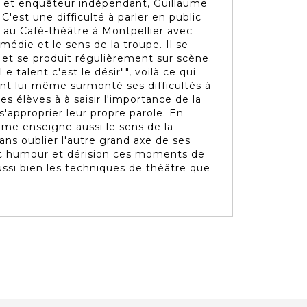
e et enquêteur indépendant, Guillaume
C'est une difficulté à parler en public
n au Café-théâtre à Montpellier avec
omédie et le sens de la troupe. Il se
et se produit régulièrement sur scène.
e talent c'est le désir"", voilà ce qui
nt lui-même surmonté ses difficultés à
es élèves à à saisir l'importance de la
'approprier leur propre parole. En
aume enseigne aussi le sens de la
ans oublier l'autre grand axe de ses
avec humour et dérision ces moments de
ussi bien les techniques de théâtre que