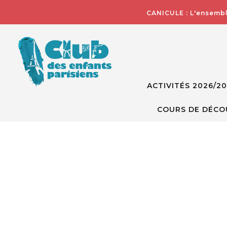
CANICULE : L'ensembl
ACTIVITÉS 2026/2
COURS DE DÉCO
Skip
to
the
end
of
the
images
gallery