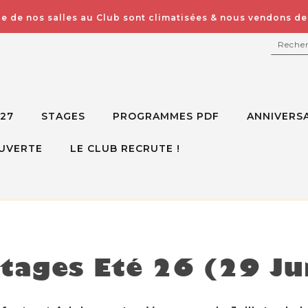
e de nos salles au Club sont climatisées & nous vendons des
RECH
027
STAGES
PROGRAMMES PDF
ANNIVERSA
UVERTE
LE CLUB RECRUTE !
isponible mais voici d'autres options à la place
tages Eté 26 (29 Jui