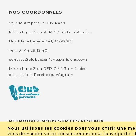
NOS COORDONNEES
57, rue Ampère, 75017 Paris
Métro ligne 3 ou RER C / Station Pereire
Bus Place Pereire 341/84/92/93
Tel : 01 44 29 12 40
contact@clubdesenfantsparisiens.com
Métro ligne 3 ou RER C / à 3mn à pied
des stations Pereire ou Wagram
RETROUVEZ NOUS SUR LES RÉSEAUX
Nous utilisons les cookies pour vous offrir une mei
vous demander votre consentement pour sauvegarder de