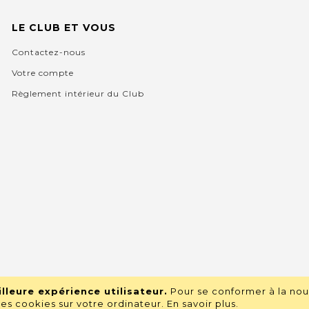
LE CLUB ET VOUS
Contactez-nous
Votre compte
Règlement intérieur du Club
lleure expérience utilisateur.
Pour se conformer à la nou
s cookies sur votre ordinateur.
En savoir plus
.