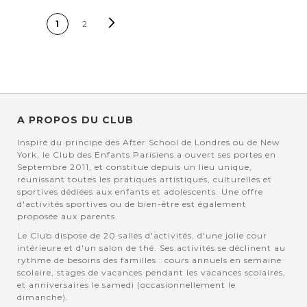
PAGE
Page
Suivant
Vous lisez
Page
1
2
actuellement la page
A PROPOS DU CLUB
Inspiré du principe des After School de Londres ou de New
York, le Club des Enfants Parisiens a ouvert ses portes en
Septembre 2011, et constitue depuis un lieu unique,
réunissant toutes les pratiques artistiques, culturelles et
sportives dédiées aux enfants et adolescents. Une offre
d'activités sportives ou de bien-être est également
proposée aux parents.
Le Club dispose de 20 salles d'activités, d'une jolie cour
intérieure et d'un salon de thé. Ses activités se déclinent au
rythme de besoins des familles : cours annuels en semaine
scolaire, stages de vacances pendant les vacances scolaires,
et anniversaires le samedi (occasionnellement le
dimanche).