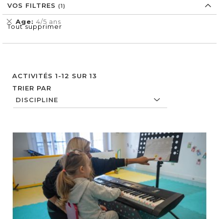
VOS FILTRES
Supprimer
Age
4/5 ans
Tout supprimer
cet
Élément
ACTIVITÉS
1
-
12
SUR
13
TRIER PAR