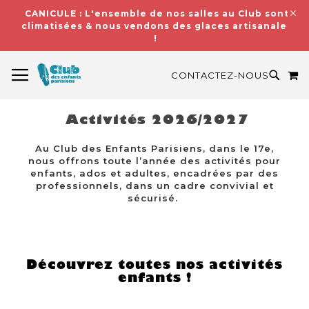
CANICULE : L'ensemble de nos salles au Club sont
climatisées & nous vendons des glaces artisanales
!
BASCULER LA NAVIGATION
M
RECH
CONTACTEZ-NOUS
Activités 2026/2027
Au Club des Enfants Parisiens, dans le 17e,
nous offrons toute l’année des activités pour
enfants, ados et adultes, encadrées par des
professionnels, dans un cadre convivial et
sécurisé.
Découvrez toutes nos activités
enfants !