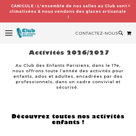
CANICULE : L'ensemble de nos salles au Club sont
climatisées & nous vendons des glaces artisanales
!
BASCULER LA NAVIGATION
M
RECH
CONTACTEZ-NOUS
Activités 2026/2027
Au Club des Enfants Parisiens, dans le 17e,
nous offrons toute l’année des activités pour
enfants, ados et adultes, encadrées par des
professionnels, dans un cadre convivial et
sécurisé.
Découvrez toutes nos activités
enfants !