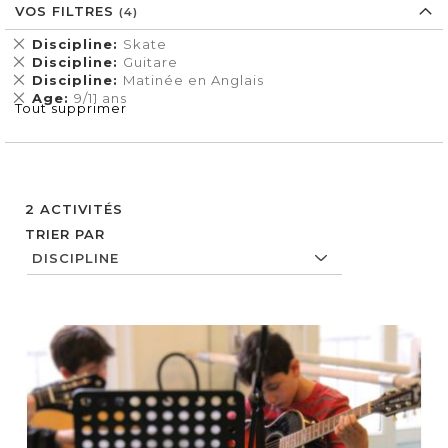
VOS FILTRES
Supprimer
Discipline
Skate
cet
Supprimer
Discipline
Guitare
Élément
cet
Supprimer
Discipline
Matinée en Anglais
Élément
cet
Supprimer
Age
9/11 ans
Tout supprimer
Élément
cet
Élément
2
ACTIVITÉS
TRIER PAR