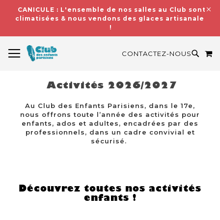
CANICULE : L'ensemble de nos salles au Club sont
climatisées & nous vendons des glaces artisanales
!
BASCULER LA NAVIGATION
M
RECH
CONTACTEZ-NOUS
Activités 2026/2027
Au Club des Enfants Parisiens, dans le 17e,
nous offrons toute l’année des activités pour
enfants, ados et adultes, encadrées par des
professionnels, dans un cadre convivial et
sécurisé.
Découvrez toutes nos activités
enfants !