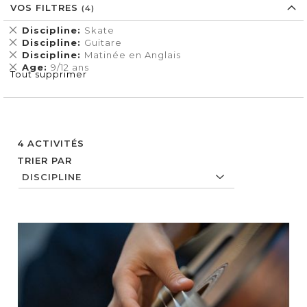
VOS FILTRES
Supprimer
Discipline
Skate
cet
Supprimer
Discipline
Guitare
Élément
cet
Supprimer
Discipline
Matinée en Anglais
Élément
cet
Supprimer
Age
9/12 ans
Tout supprimer
Élément
cet
Élément
4
ACTIVITÉS
TRIER PAR