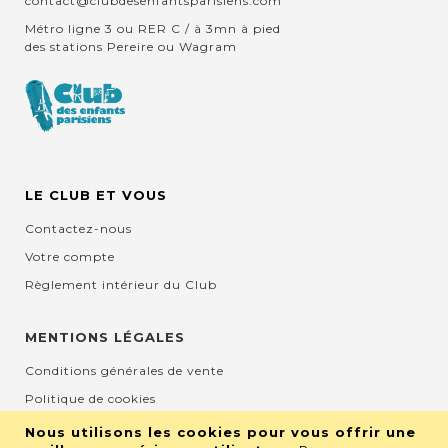
contact@clubdesenfantsparisiens.com
Métro ligne 3 ou RER C / à 3mn à pied
des stations Pereire ou Wagram
LE CLUB ET VOUS
Contactez-nous
Votre compte
Règlement intérieur du Club
MENTIONS LÉGALES
Conditions générales de vente
Politique de cookies
Mentions légales et CGU
Nous utilisons les cookies pour vous offrir une