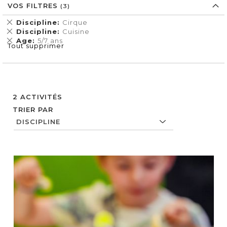
VOS FILTRES
Supprimer
Discipline
Cirque
cet
Supprimer
Discipline
Cuisine
Élément
cet
Supprimer
Age
5/7 ans
Tout supprimer
Élément
cet
Élément
2
ACTIVITÉS
TRIER PAR