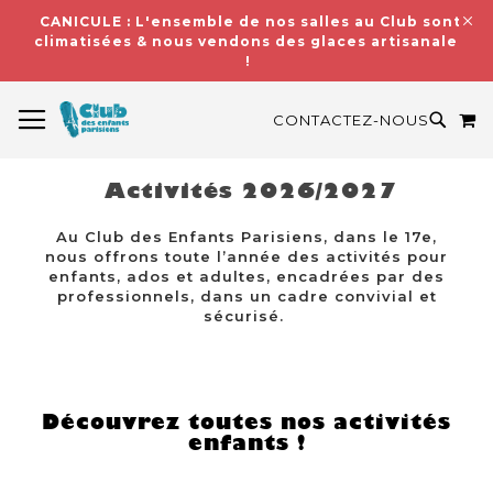
CANICULE : L'ensemble de nos salles au Club sont
climatisées & nous vendons des glaces artisanales
!
BASCULER LA NAVIGATION
M
RECH
CONTACTEZ-NOUS
Activités 2026/2027
Au Club des Enfants Parisiens, dans le 17e,
nous offrons toute l’année des activités pour
enfants, ados et adultes, encadrées par des
professionnels, dans un cadre convivial et
sécurisé.
Découvrez toutes nos activités
enfants !