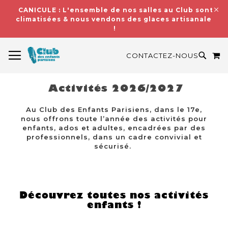
CANICULE : L'ensemble de nos salles au Club sont
climatisées & nous vendons des glaces artisanales
!
BASCULER LA NAVIGATION
M
RECH
CONTACTEZ-NOUS
Activités 2026/2027
Au Club des Enfants Parisiens, dans le 17e,
nous offrons toute l’année des activités pour
enfants, ados et adultes, encadrées par des
professionnels, dans un cadre convivial et
sécurisé.
Découvrez toutes nos activités
enfants !