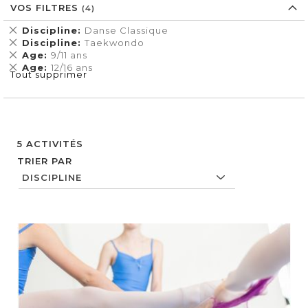
VOS FILTRES
Supprimer
Discipline
Danse Classique
cet
Supprimer
Discipline
Taekwondo
Élément
cet
Supprimer
Age
9/11 ans
Élément
cet
Supprimer
Age
12/16 ans
Tout supprimer
Élément
cet
Élément
5
ACTIVITÉS
TRIER PAR