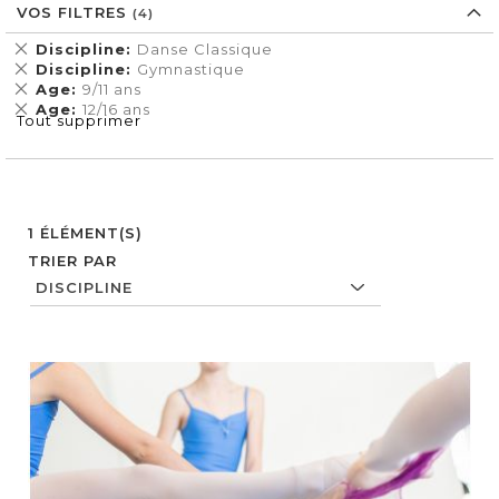
VOS FILTRES
Supprimer
Discipline
Danse Classique
cet
Supprimer
Discipline
Gymnastique
Élément
cet
Supprimer
Age
9/11 ans
Élément
cet
Supprimer
Age
12/16 ans
Tout supprimer
Élément
cet
Élément
1
ÉLÉMENT(S)
TRIER PAR