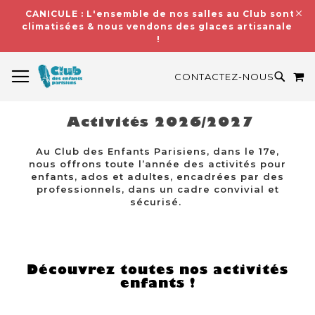
CANICULE : L'ensemble de nos salles au Club sont
climatisées & nous vendons des glaces artisanales
!
BASCULER LA NAVIGATION
M
RECH
CONTACTEZ-NOUS
Activités 2026/2027
Au Club des Enfants Parisiens, dans le 17e,
nous offrons toute l’année des activités pour
enfants, ados et adultes, encadrées par des
professionnels, dans un cadre convivial et
sécurisé.
Découvrez toutes nos activités
enfants !