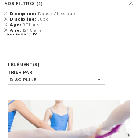
VOS FILTRES
Supprimer
Discipline
Danse Classique
cet
Supprimer
Discipline
Judo
Élément
cet
Supprimer
Age
9/11 ans
Élément
cet
Supprimer
Age
12/16 ans
Tout supprimer
Élément
cet
Élément
1
ÉLÉMENT(S)
TRIER PAR