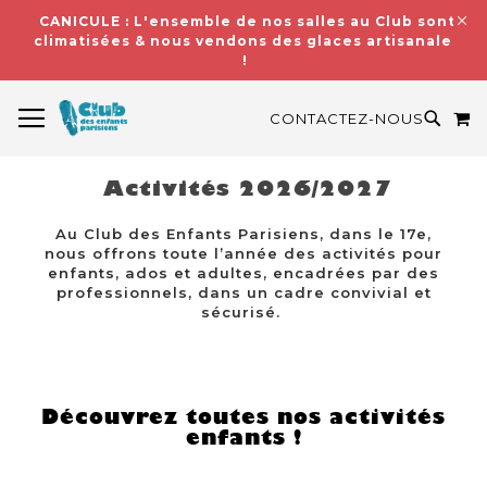
CANICULE : L'ensemble de nos salles au Club sont
climatisées & nous vendons des glaces artisanales
!
BASCULER LA NAVIGATION
M
RECH
CONTACTEZ-NOUS
Activités 2026/2027
Au Club des Enfants Parisiens, dans le 17e,
nous offrons toute l’année des activités pour
enfants, ados et adultes, encadrées par des
professionnels, dans un cadre convivial et
sécurisé.
Découvrez toutes nos activités
enfants !