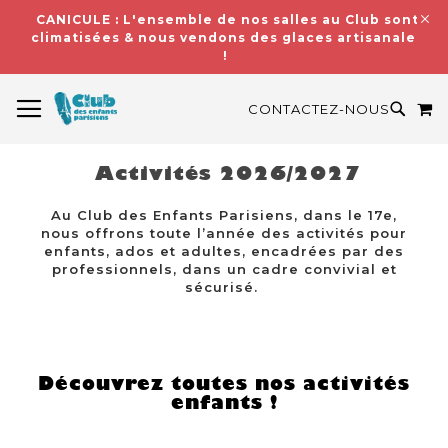
CANICULE : L'ensemble de nos salles au Club sont
climatisées & nous vendons des glaces artisanales
!
BASCULER LA NAVIGATION
M
RECH
CONTACTEZ-NOUS
Activités 2026/2027
Au Club des Enfants Parisiens, dans le 17e,
nous offrons toute l’année des activités pour
enfants, ados et adultes, encadrées par des
professionnels, dans un cadre convivial et
sécurisé.
Découvrez toutes nos activités
enfants !