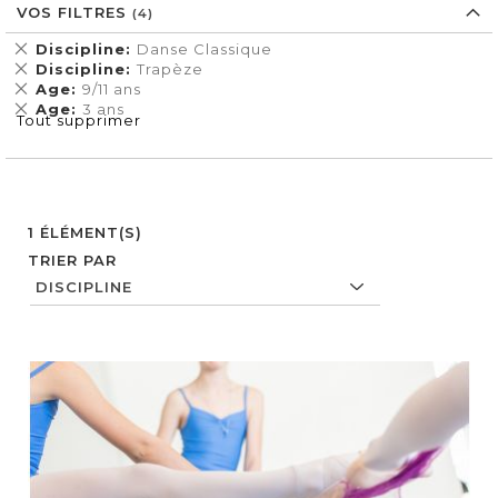
VOS FILTRES
Supprimer
Discipline
Danse Classique
cet
Supprimer
Discipline
Trapèze
Élément
cet
Supprimer
Age
9/11 ans
Élément
cet
Supprimer
Age
3 ans
Tout supprimer
Élément
cet
Élément
1
ÉLÉMENT(S)
TRIER PAR