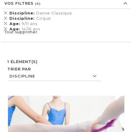
VOS FILTRES
Supprimer
Discipline
Danse Classique
cet
Supprimer
Discipline
Cirque
Élément
cet
Supprimer
Age
9/11 ans
Élément
cet
Supprimer
Age
14/16 ans
Tout supprimer
Élément
cet
Élément
1
ÉLÉMENT(S)
TRIER PAR