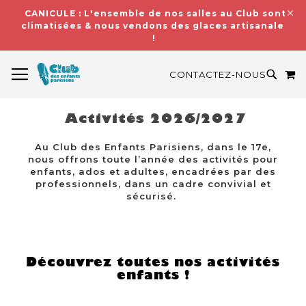
CANICULE : L'ensemble de nos salles au Club sont
climatisées & nous vendons des glaces artisanales
!
BASCULER LA NAVIGATION
M
RECH
CONTACTEZ-NOUS
Activités 2026/2027
Au Club des Enfants Parisiens, dans le 17e,
nous offrons toute l’année des activités pour
enfants, ados et adultes, encadrées par des
professionnels, dans un cadre convivial et
sécurisé.
Découvrez toutes nos activités
enfants !