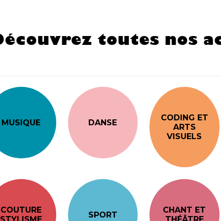
Découvrez toutes nos ac
CODING ET
MUSIQUE
DANSE
ARTS
VISUELS
COUTURE
CHANT ET
SPORT
STYLISME
THÉÂTRE