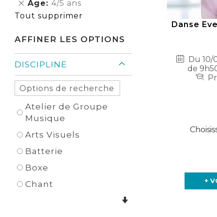
Supprimer
Age
4/5 ans
cet
Tout supprimer
Élément
Danse Evei
AFFINER LES OPTIONS
Du 10/0
DISCIPLINE
de 9h50
Pr
Atelier de Groupe
Musique
Choisis
Arts Visuels
Batterie
Boxe
+ V
Chant