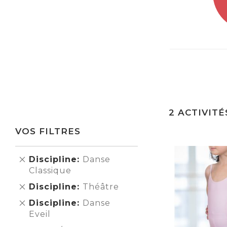
2
ACTIVITÉ
VOS FILTRES
Supprimer
Discipline
Danse
cet
Classique
Élément
Supprimer
Discipline
Théâtre
cet
Supprimer
Discipline
Danse
Élément
cet
Eveil
Élément