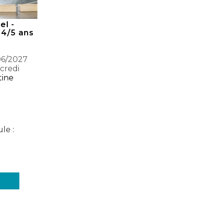
el -
 4/5 ans
06/2027
credi
tine
le :