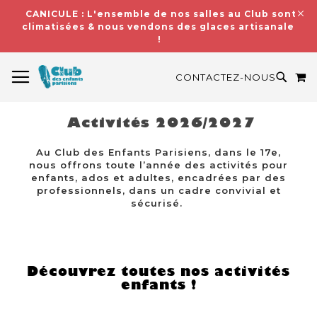
CANICULE : L'ensemble de nos salles au Club sont
climatisées & nous vendons des glaces artisanales
!
BASCULER LA NAVIGATION
M
RECH
CONTACTEZ-NOUS
Activités 2026/2027
Au Club des Enfants Parisiens, dans le 17e,
nous offrons toute l’année des activités pour
enfants, ados et adultes, encadrées par des
professionnels, dans un cadre convivial et
sécurisé.
Découvrez toutes nos activités
enfants !