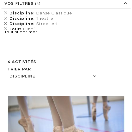
VOS FILTRES
Supprimer
Discipline
Danse Classique
cet
Supprimer
Discipline
Théâtre
Élément
cet
Supprimer
Discipline
Street Art
Élément
cet
Supprimer
Jour
Lundi
Tout supprimer
Élément
cet
Élément
4
ACTIVITÉS
TRIER PAR