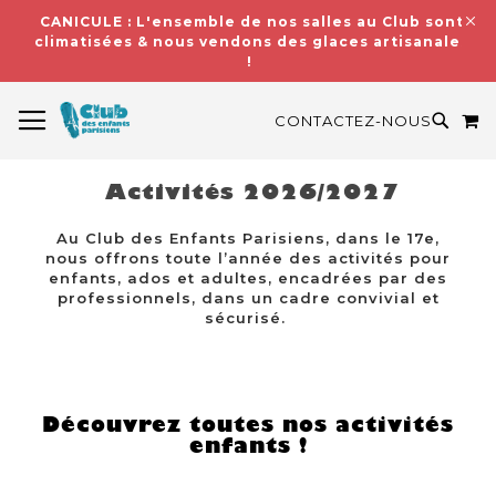
CANICULE : L'ensemble de nos salles au Club sont
climatisées & nous vendons des glaces artisanales
!
BASCULER LA NAVIGATION
M
RECH
CONTACTEZ-NOUS
Activités 2026/2027
Au Club des Enfants Parisiens, dans le 17e,
nous offrons toute l’année des activités pour
enfants, ados et adultes, encadrées par des
professionnels, dans un cadre convivial et
sécurisé.
Découvrez toutes nos activités
enfants !