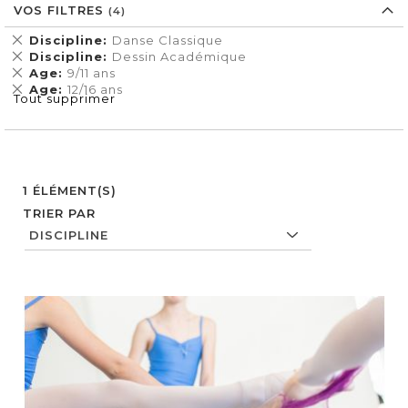
VOS FILTRES
Supprimer
Discipline
Danse Classique
cet
Supprimer
Discipline
Dessin Académique
Élément
cet
Supprimer
Age
9/11 ans
Élément
cet
Supprimer
Age
12/16 ans
Tout supprimer
Élément
cet
Élément
1
ÉLÉMENT(S)
TRIER PAR