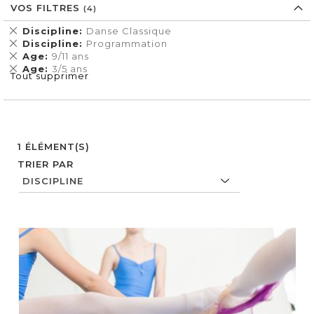
VOS FILTRES
Supprimer
Discipline
Danse Classique
cet
Supprimer
Discipline
Programmation
Élément
cet
Supprimer
Age
9/11 ans
Élément
cet
Supprimer
Age
3/5 ans
Tout supprimer
Élément
cet
Élément
1
ÉLÉMENT(S)
TRIER PAR