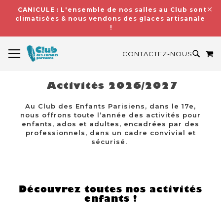
CANICULE : L'ensemble de nos salles au Club sont
climatisées & nous vendons des glaces artisanales
!
BASCULER LA NAVIGATION
M
RECH
CONTACTEZ-NOUS
Activités 2026/2027
Au Club des Enfants Parisiens, dans le 17e,
nous offrons toute l’année des activités pour
enfants, ados et adultes, encadrées par des
professionnels, dans un cadre convivial et
sécurisé.
Découvrez toutes nos activités
enfants !