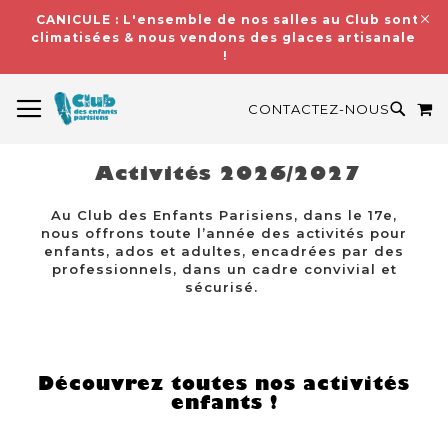
CANICULE : L'ensemble de nos salles au Club sont
climatisées & nous vendons des glaces artisanales
!
BASCULER LA NAVIGATION
M
RECH
CONTACTEZ-NOUS
Activités 2026/2027
Au Club des Enfants Parisiens, dans le 17e,
nous offrons toute l’année des activités pour
enfants, ados et adultes, encadrées par des
professionnels, dans un cadre convivial et
sécurisé.
Découvrez toutes nos activités
enfants !