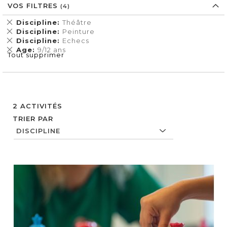
VOS FILTRES
Supprimer
Discipline
Théâtre
cet
Supprimer
Discipline
Peinture
Élément
cet
Supprimer
Discipline
Echecs
Élément
cet
Supprimer
Age
9/12 ans
Tout supprimer
Élément
cet
Élément
2
ACTIVITÉS
TRIER PAR