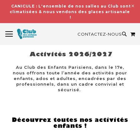
CANICULE : L'ensemble de nos salles au Club sont
climatisées & nous vendons des glaces artisanales
!
BASCULER LA NAVIGATION
M
RECH
CONTACTEZ-NOUS
Activités 2026/2027
Au Club des Enfants Parisiens, dans le 17e,
nous offrons toute l’année des activités pour
enfants, ados et adultes, encadrées par des
professionnels, dans un cadre convivial et
sécurisé.
Découvrez toutes nos activités
enfants !