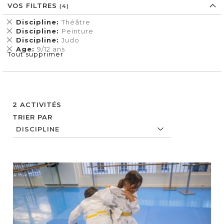
VOS FILTRES
Supprimer
Discipline
Théâtre
cet
Supprimer
Discipline
Peinture
Élément
cet
Supprimer
Discipline
Judo
Élément
cet
Supprimer
Age
9/12 ans
Tout supprimer
Élément
cet
Élément
2
ACTIVITÉS
TRIER PAR