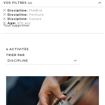
VOS FILTRES
Supprimer
Discipline
Théâtre
cet
Supprimer
Discipline
Peinture
Élément
cet
Supprimer
Discipline
Guitare
Élément
cet
Supprimer
Age
9/12 ans
Tout supprimer
Élément
cet
Élément
4
ACTIVITÉS
TRIER PAR