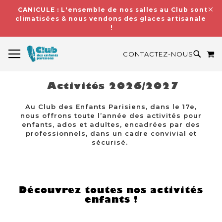
CANICULE : L'ensemble de nos salles au Club sont
climatisées & nous vendons des glaces artisanales
!
BASCULER LA NAVIGATION
M
RECH
CONTACTEZ-NOUS
Activités 2026/2027
Au Club des Enfants Parisiens, dans le 17e,
nous offrons toute l’année des activités pour
enfants, ados et adultes, encadrées par des
professionnels, dans un cadre convivial et
sécurisé.
Découvrez toutes nos activités
enfants !