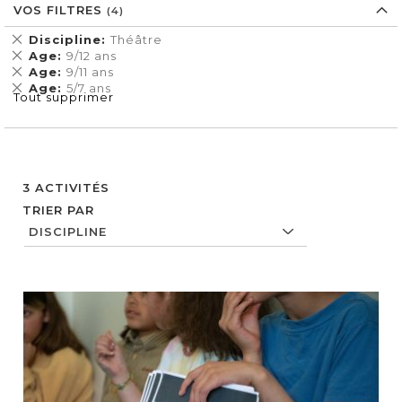
VOS FILTRES
Supprimer
Discipline
Théâtre
cet
Supprimer
Age
9/12 ans
Élément
cet
Supprimer
Age
9/11 ans
Élément
cet
Supprimer
Age
5/7 ans
Tout supprimer
Élément
cet
Élément
3
ACTIVITÉS
TRIER PAR