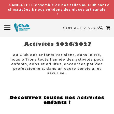
CANICULE : L'ensemble de nos salles au Club sont
climatisées & nous vendons des glaces artisanales
!
BASCULER LA NAVIGATION
M
RECH
CONTACTEZ-NOUS
Activités 2026/2027
Au Club des Enfants Parisiens, dans le 17e,
nous offrons toute l’année des activités pour
enfants, ados et adultes, encadrées par des
professionnels, dans un cadre convivial et
sécurisé.
Découvrez toutes nos activités
enfants !