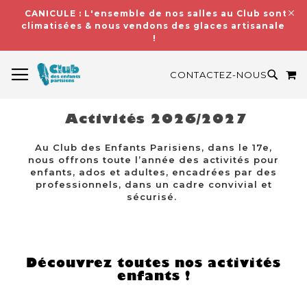
CANICULE : L'ensemble de nos salles au Club sont
climatisées & nous vendons des glaces artisanales
!
BASCULER LA NAVIGATION
M
RECH
CONTACTEZ-NOUS
Activités 2026/2027
Au Club des Enfants Parisiens, dans le 17e,
nous offrons toute l’année des activités pour
enfants, ados et adultes, encadrées par des
professionnels, dans un cadre convivial et
sécurisé.
Découvrez toutes nos activités
enfants !