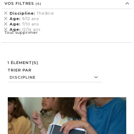
VOS FILTRES
Supprimer
Discipline
Théâtre
cet
Supprimer
Age
9/12 ans
Élément
cet
Supprimer
Age
7/10 ans
Élément
cet
Supprimer
Age
12/14 ans
Tout supprimer
Élément
cet
Élément
1
ÉLÉMENT(S)
TRIER PAR