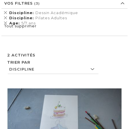
VOS FILTRES
Supprimer
Discipline
Dessin Académique
cet
Supprimer
Discipline
Pilates Adultes
Élément
cet
Supprimer
Age
5/7 ans
Tout supprimer
Élément
cet
Élément
2
ACTIVITÉS
TRIER PAR