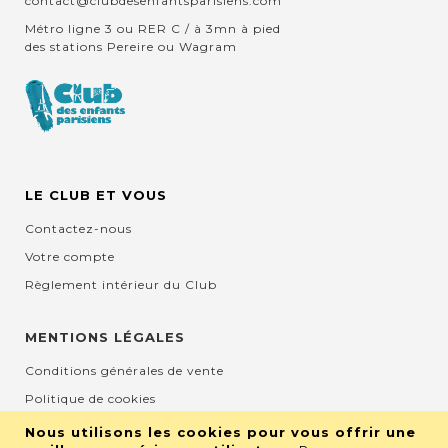
contact@clubdesenfantsparisiens.com
Métro ligne 3 ou RER C / à 3mn à pied
des stations Pereire ou Wagram
LE CLUB ET VOUS
Contactez-nous
Votre compte
Règlement intérieur du Club
MENTIONS LÉGALES
Conditions générales de vente
Politique de cookies
Mentions légales et CGU
Nous utilisons les cookies pour vous offrir une