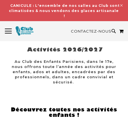
CANICULE : L'ensemble de nos salles au Club sont
climatisées & nous vendons des glaces artisanales
!
BASCULER LA NAVIGATION
M
RECH
CONTACTEZ-NOUS
Activités 2026/2027
Au Club des Enfants Parisiens, dans le 17e,
nous offrons toute l’année des activités pour
enfants, ados et adultes, encadrées par des
professionnels, dans un cadre convivial et
sécurisé.
Découvrez toutes nos activités
enfants !