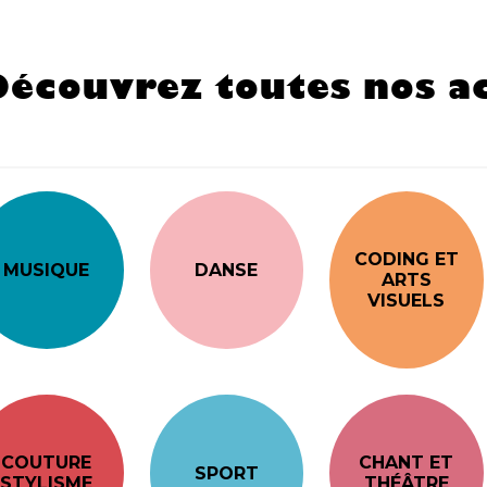
Découvrez toutes nos ac
CODING ET
MUSIQUE
DANSE
ARTS
VISUELS
COUTURE
CHANT ET
SPORT
STYLISME
THÉÂTRE