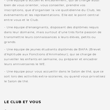
- Une équipe d'accueil et encadrement, qui se charge aussi
bien de vous orienter, vous conseiller, prendre vos
inscriptions, que d'organiser la vie quotidienne du Club, les
évènements et les représentations. Elle est le point central
entre vous et le Club.
- Une équipe d'enseignants, disposant des diplômes requis
dans leur domaine, mais surtout d'une très forte passion de
transmettre leurs connaissances à leurs élèves, petits ou
grands.
- Une équipe de jeunes étudiants diplômés de BAFA (Brevet
d'Aptitude aux Fonctions d'Animateur); qui se charge de
surveiller les enfants en semaine, ou préparer et encadrer
leurs anniversaires le WE.
- Une équipe pour vous accueillir dans le Salon de thé, que ce
soit lors des activités extra-scolaires, ou quand vous privatisez
le Salon de thé.
LE CLUB ET VOUS