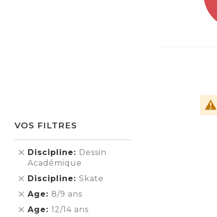
VOS FILTRES
Supprimer
Discipline
Dessin
cet
Académique
Élément
Supprimer
Discipline
Skate
cet
Supprimer
Age
8/9 ans
Élément
cet
Supprimer
Age
12/14 ans
Élément